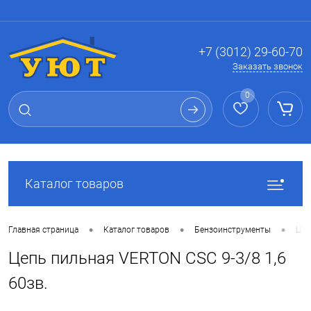
Вход
Регистрация
+7 (3012) 29-60-70
Заказать звонок
0
Каталог товаров
•
•
•
Главная страница
Каталог товаров
Бензоинструменты
Цеп
Цепь пильная VERTON CSC 9-3/8 1,6
60зв.