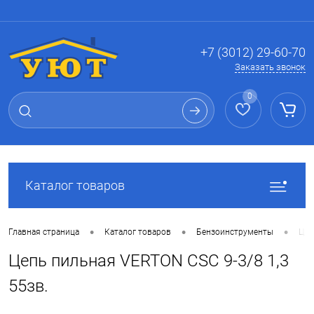
Вход
Регистрация
+7 (3012) 29-60-70
Заказать звонок
0
Каталог товаров
•
•
•
Главная страница
Каталог товаров
Бензоинструменты
Цеп
Цепь пильная VERTON CSC 9-3/8 1,3
55зв.