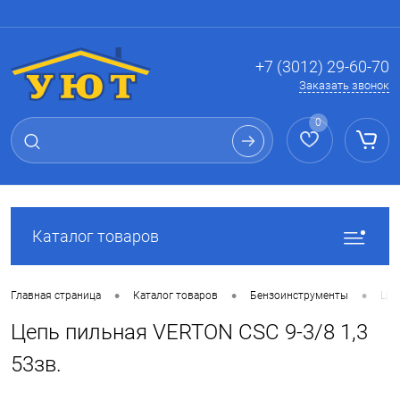
Вход
Регистрация
+7 (3012) 29-60-70
Заказать звонок
0
Каталог товаров
•
•
•
Главная страница
Каталог товаров
Бензоинструменты
Цеп
Цепь пильная VERTON CSC 9-3/8 1,3
53зв.