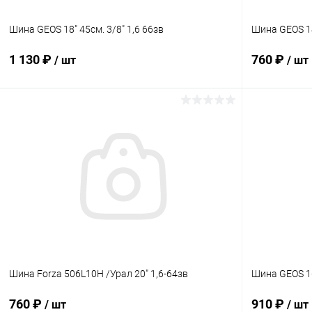
Шина GEOS 18" 45см. 3/8" 1,6 66зв
Шина GEOS 14
1 130 ₽
760 ₽
/ шт
/ шт
В корзину
Купить в 1 клик
Сравнение
Купить в 1
В избранное
В наличии
В избранн
Шина Forza 506L10H /Урал 20" 1,6-64зв
Шина GEOS 16
760 ₽
910 ₽
/ шт
/ шт