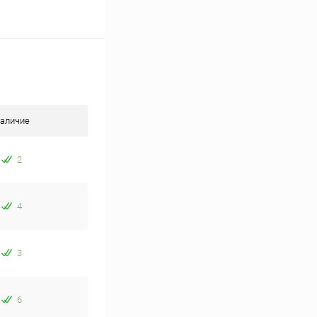
аличие
2
4
3
6