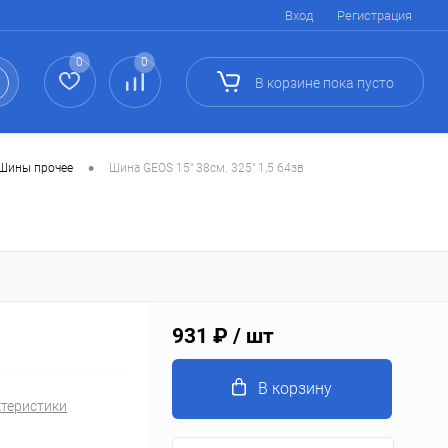
Вход
Регистрация
0
0
В корзине
пока
пусто
•
Шины прочее
Шина GEOS 15" 38см. 325" 1,5 64зв
931 ₽
/ шт
В корзину
ктеристики