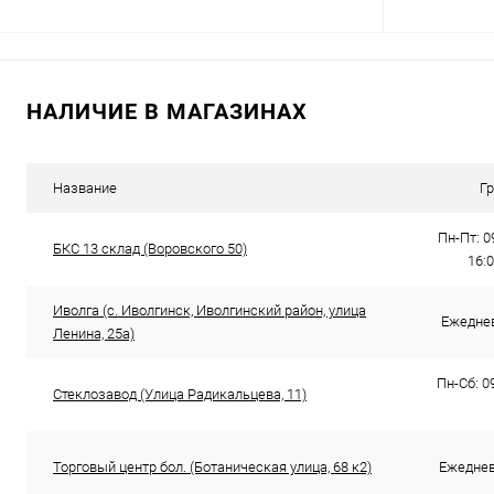
В корзину
НАЛИЧИЕ В МАГАЗИНАХ
Купить в 1 клик
Сравнение
Купить в 1
В избранное
В наличии
В избранн
Название
Г
Пн-Пт: 0
БКС 13 склад (Воровского 50)
16:
Иволга (с. Иволгинск, Иволгинский район, улица
Ежеднев
Ленина, 25а​)
Пн-Сб: 09
Стеклозавод (​Улица Радикальцева, 11)
Торговый центр бол. (Ботаническая улица, 68 к2)
Ежедневн