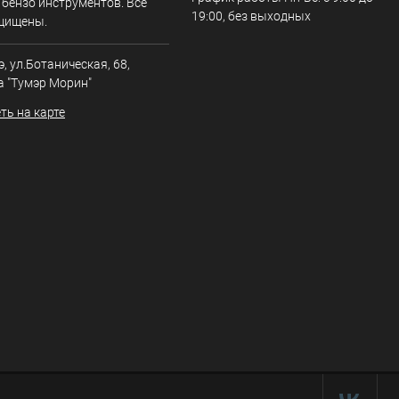
 бензо инструментов. Все
19:00, без выходных
щищены.
э, ул.Ботаническая, 68,
а "Тумэр Морин"
ть на карте