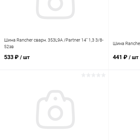
Шина Rancher сварн. 353L9A /Partner 14" 1,3 3/8-
Шина Rancher
52зв
533 ₽
441 ₽
/ шт
/ шт
В корзину
Купить в 1 клик
Сравнение
Купить в 1
В избранное
В наличии
В избранн