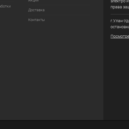
Акции
электро и
аботки
права за
Доставка
Контакты
г.Улан-Уд
остановк
Посмотре