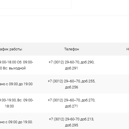
В корзину
 клик
Сравнение
ое
В наличии
рафик работы
Телефон
Н
9:00-18:00 Сб: 09:00-
+7 (3012) 29-60-70, доб.290,
00 Вс: выходной
доб.291
+7 (3012) 29‒60‒70, доб.255,
но с 09:00 до 19:00
доб.256
:00-19:00, Вс: 09:00-
+7 (3012) 29‒60‒70, доб.270,
18:00
доб.271
+7 (3012) 29-60-70 доб.213,
о с 09:00 до 19:00.
доб.295