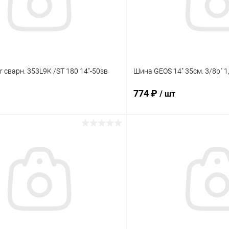
 сварн. 353L9K /ST 180 14"-50зв
Шина GEOS 14" 35см. 3/8p" 1
774 ₽
/ шт
В корзину
В корз
 клик
Сравнение
Купить в 1 клик
ое
В наличии
В избранное