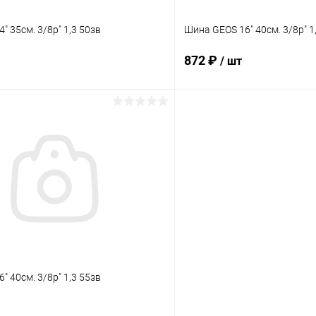
" 35см. 3/8p" 1,3 50зв
Шина GEOS 16" 40см. 3/8p" 1
872 ₽
/ шт
В корзину
В корз
 клик
Сравнение
Купить в 1 клик
ое
В наличии
В избранное
" 40см. 3/8p" 1,3 55зв