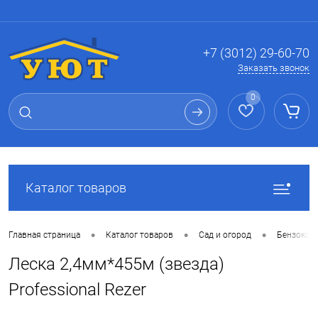
Вход
Регистрация
+7 (3012) 29-60-70
Заказать звонок
0
Каталог товаров
•
•
•
Главная страница
Каталог товаров
Сад и огород
Бензокосы
Леска 2,4мм*455м (звезда)
Professional Rezer