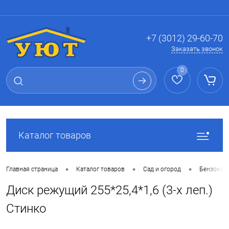
Вход
Регистрация
+7 (3012) 29-60-70
Заказать звонок
0
Каталог товаров
•
•
•
Главная страница
Каталог товаров
Сад и огород
Бензокосы
Диск режущий 255*25,4*1,6 (3-х леп.)
Стинко