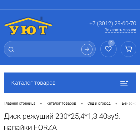
Вход
Регистрация
+7 (3012) 29-60-70
Заказать звонок
0
Каталог товаров
•
•
•
Главная страница
Каталог товаров
Сад и огород
Бензокосы
Диск режущий 230*25,4*1,3 40зуб.
напайки FORZA