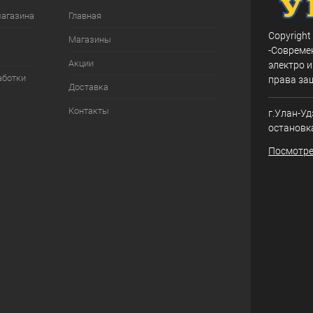
магазина
Главная
Copyright
Магазины
-Совреме
Акции
электро и
аботки
права за
Доставка
Контакты
г.Улан-Уд
остановк
Посмотре